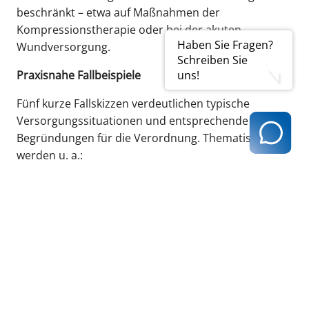
beschränkt – etwa auf Maßnahmen der
Kompressionstherapie oder bei der akuten
Haben Sie Fragen?
Wundversorgung.
Schreiben Sie
Praxisnahe Fallbeispiele
uns!
Fünf kurze Fallskizzen verdeutlichen typische
Versorgungssituationen und entsprechende
Begründungen für die Verordnung. Thematisiert
werden u. a.:
Medikamentengabe, Kompressionstherapie und
Körperpflege
Symptomkontrolle bei einer Palliativpatientin
psychiatrische häusliche Krankenpflege
Bestellung und weitere Informationen
Das Serviceheft „Häusliche Krankenpflege“ umfasst