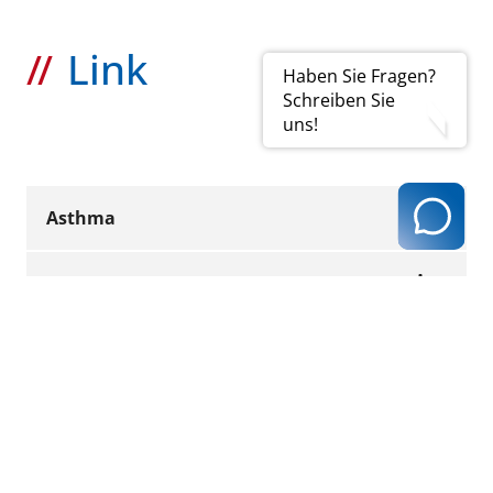
Link
Haben Sie Fragen?
Schreiben Sie
uns!
Asthma
Neurodermitis
Da das DMP Asthma erst für Kinder ab dem
5. Lebensjahr greift, schließt dieser Vertrag
der AOK Rheinland/Hamburg bei
Zielgruppe dieses Vertrages der AOK
betroffenen Kleinkindern bis zum 5.
Rheinland/Hamburg sind Kinder und
Lebensjahr eine Versorgungslücke. Der
Jugendliche im Alter von 1 bis 17 Jahren mit
Hauskinderarzt kooperiert mit Kinderärzten,
der gesicherten Diagnose Neurodermitis.