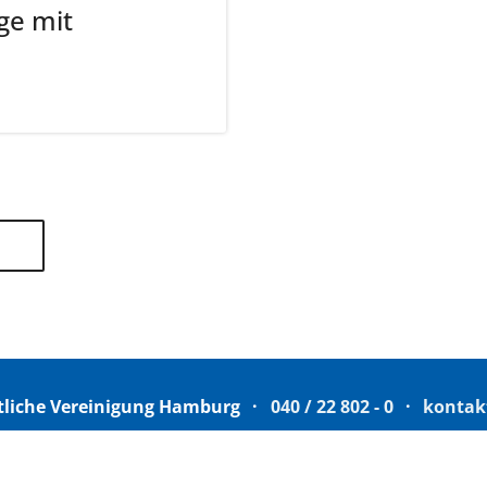
ge mit
tliche Vereinigung Hamburg
040 / 22 802 - 0
kontak
6 06 20
22056 Hamburg
Humboldtstraße 56
220