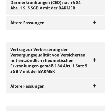
Arzneimittel-
Darmerkrankungen (CED) nach § 84
Management von
Abs. 1 S. 5 SGB V mit der BARMER
Biologika und
Biosimilars
Ältere Fassungen
(Biolike) in
Hamburg nach § 84
gekündigt zum 30. Juni 2020
Abs. 1 S. 5 SGB V
VERTRÄGE
mit der BARMER i.
Vertrag zu
Vertrag zur Verbesserung der
Versorgungsqualität von Versicherten
d. F. der 1.
Versorgungs- und
mit entzündlich rheumatischen
Ergänzungsvereinb
Wirtschaftlichkeitsz
Erkrankungen gemäß § 84 Abs. 1 Satz 5
arung ab 1. Januar
ielen bei der
SGB V mit der BARMER
2017
Behandlung
chronisch
Ältere Fassungen
Jetzt ansehen
entzündlicher
(PDF | 117 KB)
Darmerkrankunge
gekündigt zum 30. Juni 2020
n (CED) nach § 84
VERTRÄGE