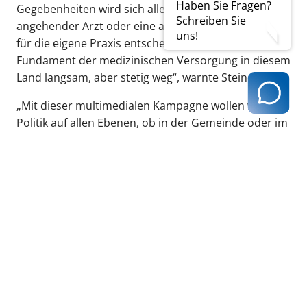
Haben Sie Fragen?
Gegebenheiten wird sich allerdings kaum ein
Schreiben Sie
angehender Arzt oder eine angehende Medizinerin
uns!
für die eigene Praxis entscheiden. Damit bricht das
Fundament der medizinischen Versorgung in diesem
Land langsam, aber stetig weg“, warnte Steiner.
„Mit dieser multimedialen Kampagne wollen wir die
Politik auf allen Ebenen, ob in der Gemeinde oder im
Bund, aufrütteln“, erklärte Steiner. Das solle unter
anderem über TV, Print, Internet und via Social
Media geschehen. Denn oftmals entstünde der
Eindruck, dass die politische Aufmerksamkeit
ausschließlich Krankenhäusern gelte. „Eine gute
Krankenhausreform ist ohne Verbesserung der
ambulanten Versorgung aber ebenso wenig möglich
wie umgekehrt“, so Steiner. Für die KBV-Vorständin
ist unumstößlich: „Letztlich wollen Ärzte und
Patienten dasselbe: eine qualitativ hochwertige und