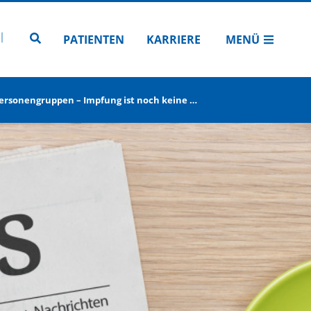
N
TUBE
 INSTAGRAM
Zur Seitensuche
PATIENTEN
KARRIERE
MENÜ
Personengruppen – Impfung ist noch keine …