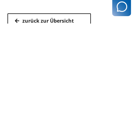
zurück zur Übersicht
Kassenärztliche Vereinigung Hamburg
040 / 22 802 - 0
kontakt@kvhh.de
Postfach 76 06 20
22056 Hamburg
Humboldtstraße 56
22083 Hamburg
Datenschutzhinweis
Impressum
Haftungsausschluss