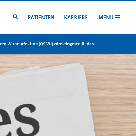
N
TUBE
 INSTAGRAM
Zur Seitensuche
PATIENTEN
KARRIERE
MENÜ
en Wundinfektion (QS-WI) wird eingestellt, das …