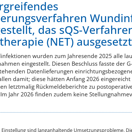
rgreifendes
herungsverfahren Wundinf
gestellt, das sQS-Verfahre
therapie (NET) ausgesetzt
nfektionen wurden zum Jahresende 2025 alle la
hmen eingestellt. Diesen Beschluss fasste der G
nstehenden Datenlieferungen einrichtungsbezoge
tfallen damit; diese hätten Anfang 2026 eingereic
ten letztmalig Rückmeldeberichte zu postoperati
 Im Jahr 2026 finden zudem keine Stellungnahmev
 Einstellung sind langanhaltende Umsetzungsprobleme. Die 