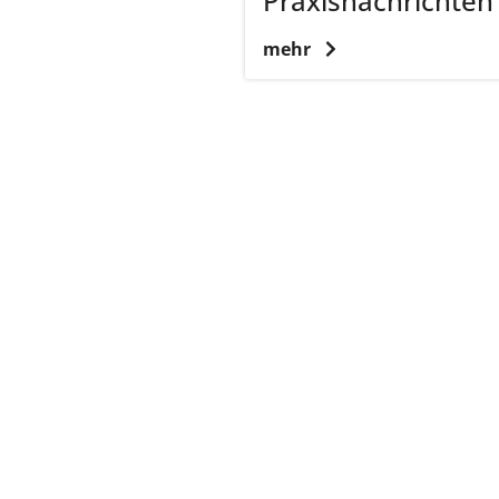
Praxisnachrichten
mehr
zurück zur Übersicht
Kassenärz
Postfach 7