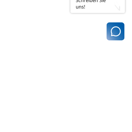
Schreiben Sie
uns!
t@kvhh.de
83 Hamburg