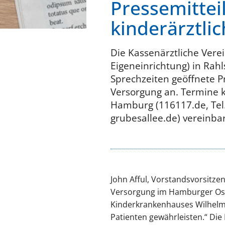
Pressemittei
kinderärztli
Die Kassenärztliche Vere
Eigeneinrichtung) in Rahl
Sprechzeiten geöffnete P
Versorgung an. Termine k
Hamburg (116117.de, Tel
grubesallee.de) vereinb
John Afful, Vorstandsvorsitze
Versorgung im Hamburger Oste
Kinderkrankenhauses Wilhelms
Patienten gewährleisten.“ Di