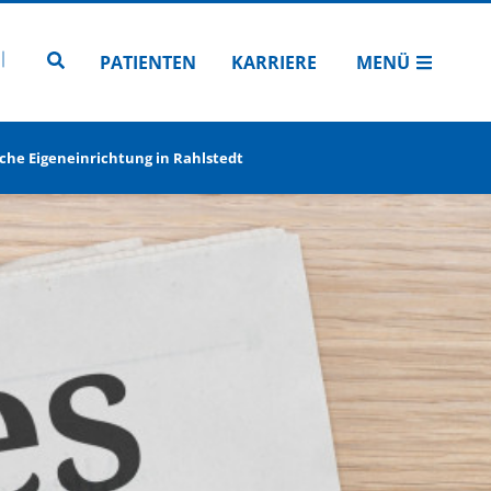
N
TUBE
 INSTAGRAM
Zur Seitensuche
PATIENTEN
KARRIERE
MENÜ
che Eigeneinrichtung in Rahlstedt