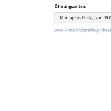
Öffnungszeiten:
Montag bis Freitag von 09:
www.kinderarztpraxis-grubesa
zurück zur Übersicht
Kassenärz
Postfach 7