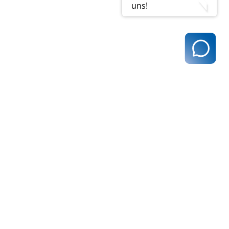
uns!
t@kvhh.de
83 Hamburg