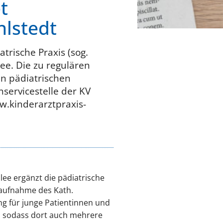
t
hlstedt
trische Praxis (sog.
lee. Die zu regulären
en pädiatrischen
servicestelle der KV
w.kinderarztpraxis-
lee ergänzt die pädiatrische
taufnahme des Kath.
ng für junge Patientinnen und
e, sodass dort auch mehrere