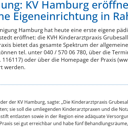
lung: KV Hamburg eröffne
che Eigeneinrichtung in Ra
inigung Hamburg hat heute eine erste eigene pädia
stedt eröffnet: die KVH Kinderarztpraxis Grubesal
raxis bietet das gesamte Spektrum der allgemein
önnen tel. unter 040 / 570 06 780, über die Termin
. 116117) oder über die Homepage der Praxis (ww
art werden.
nder der KV Hamburg, sagte: „Die Kinderarztpraxis Grubesal
n; sie soll die umliegenden Kinderarztpraxen und die No
tift entlasten sowie in der Region eine adäquate Versorgu
e Praxis sei gut erreichbar und habe fünf Behandlungsräum