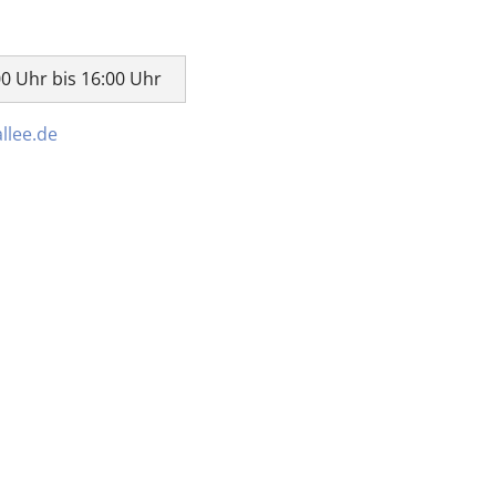
00 Uhr bis 16:00 Uhr
llee.de
tliche Vereinigung Hamburg
040 / 22 802 - 0
kontak
6 06 20
22056 Hamburg
Humboldtstraße 56
220