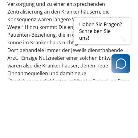
Versorgung und zu einer entsprechenden
Zentralisierung an den Krankenhäusern; die
Konsequenz wären längere Wartezeiten und weitere
Haben Sie Fragen?
Wege.“ Hinzu kommt: Die enge persönliche Arzt-
Schreiben Sie
Patienten-Beziehung, die in den Praxen möglich ist,
uns!
könne im Krankenhaus nicht gewährleistet werden.
Dort behandele immer der jeweils diensthabende
Arzt. "Einzige Nutznießer einer solchen Entwicklung
wären also die Krankenhäuser, denen neue
Einnahmequellen und damit neue
Überlebensmöglichkeiten eröffnet würden“, so Roos.
„Sollen Praxen und Patienten also für die verfehlte
Krankenhauspolitik der vergangenen Jahrzehnte
büßen?“ Dies könne nicht im Sinne eines
wirtschaftlichen und solidarischen
Gesundheitssystems sein.