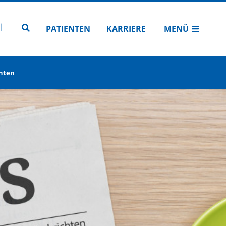
N
TUBE
 INSTAGRAM
Zur Seitensuche
PATIENTEN
KARRIERE
MENÜ
enten