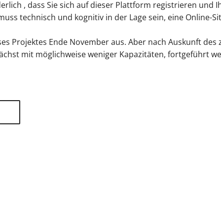
erlich , dass Sie sich auf dieser Plattform registrieren und I
muss technisch und kognitiv in der Lage sein, eine Online-S
eses Projektes Ende November aus. Aber nach Auskunft des 
ächst mit möglichweise weniger Kapazitäten, fortgeführt w
tliche Vereinigung Hamburg
040 / 22 802 - 0
kontak
6 06 20
22056 Hamburg
Humboldtstraße 56
220