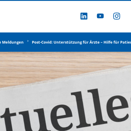
ZU LINKEDI
ZU YOU
ZU
e Meldungen
Post-Covid: Unterstützung für Ärzte – Hilfe für Pati