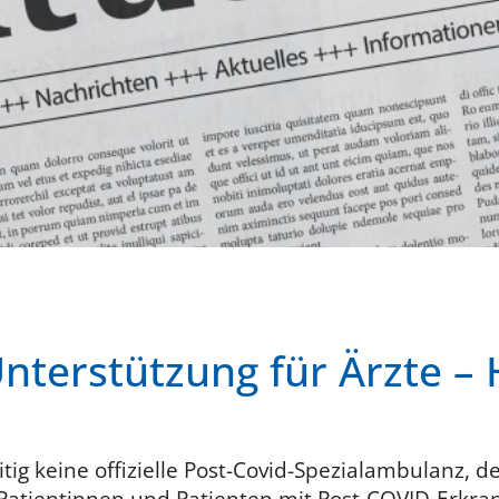
nterstützung für Ärzte – H
tig keine offizielle Post-Covid-Spezialambulanz, 
 Patientinnen und Patienten mit Post-COVID-Erkr