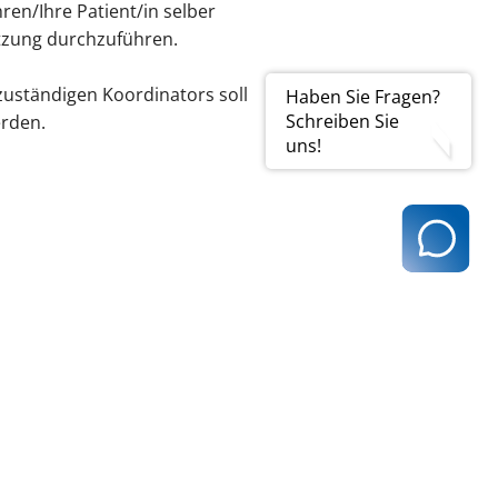
hren/Ihre Patient/in selber
itzung durchzuführen.
zuständigen Koordinators soll
Haben Sie Fragen?
Schreiben Sie
erden.
uns!
t@kvhh.de
83 Hamburg