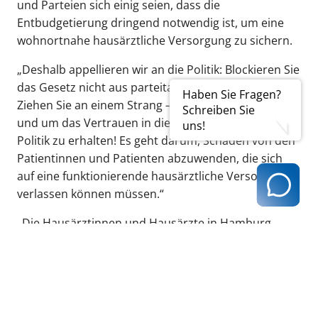
und Parteien sich einig seien, dass die
Entbudgetierung dringend notwendig ist, um eine
wohnortnahe hausärztliche Versorgung zu sichern.
„Deshalb appellieren wir an die Politik: Blockieren Sie
das Gesetz nicht aus parteitaktischen Gründen!
Haben Sie Fragen?
Ziehen Sie an einem Strang – um der Sache willen
Schreiben Sie
und um das Vertrauen in die Verlässlichkeit der
uns!
Politik zu erhalten! Es geht darum, Schaden von den
Patientinnen und Patienten abzuwenden, die sich
auf eine funktionierende hausärztliche Versorgung
verlassen können müssen.“
„Die Hausärztinnen und Hausärzte in Hamburg
erhalten nur 75 Prozent ihrer Leistungen tatsächlich
vergütet. Dieser Zustand ist nicht länger haltbar“,
sagt Afful. Es sei letztlich ein Schlag ins Gesicht der
Praxen, aber auch der Patientinnen und Patienten,
jetzt nicht diese dringend notwendigen Maßnahmen