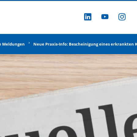
ZU LINKEDI
ZU YOU
ZU
e Meldungen
Neue Praxis-Info: Bescheinigung eines erkrankten 