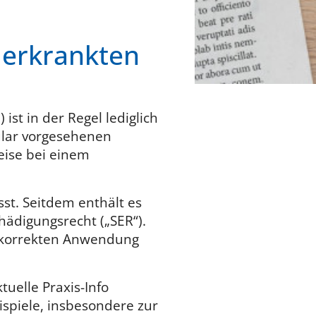
 erkrankten
ist in der Regel lediglich
ular vorgesehenen
eise bei einem
st. Seitdem enthält es
chädigungsrecht („SER“).
r korrekten Anwendung
uelle Praxis-Info
ispiele, insbesondere zur