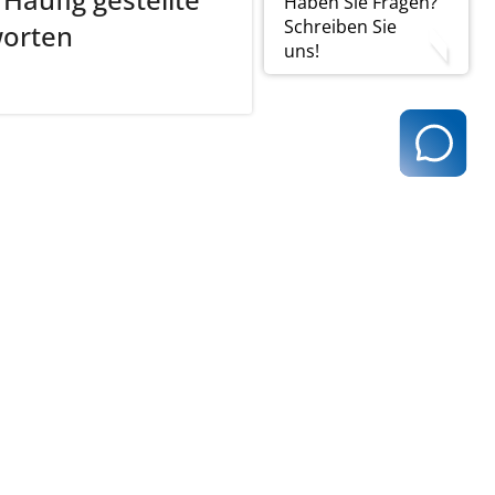
Haben Sie Fragen?
Schreiben Sie
worten
uns!
t@kvhh.de