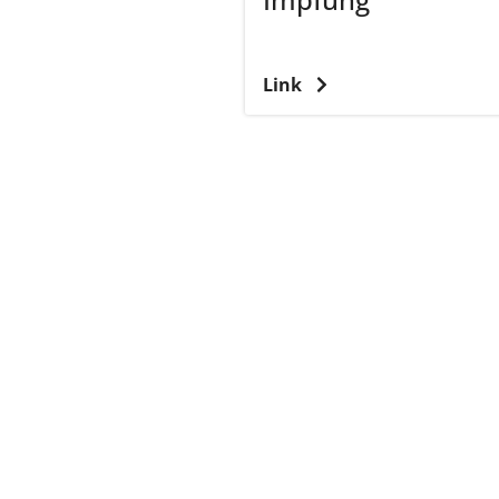
Link
zurück zur Übersicht
Kassenärz