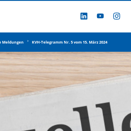
ZU LINKEDI
ZU YOU
ZU
e Meldungen
KVH-Telegramm Nr. 5 vom 15. März 2024