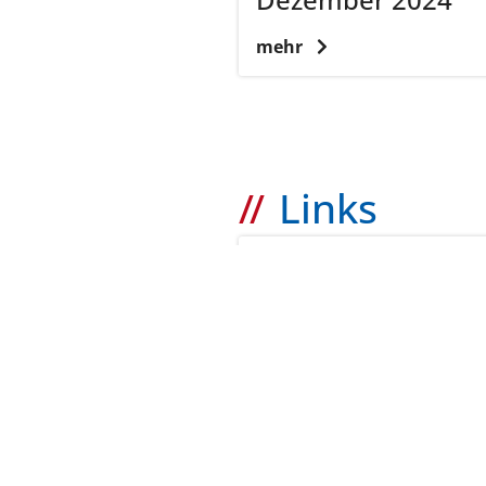
mehr
Links
KVH
Vorangegangene 
mehr