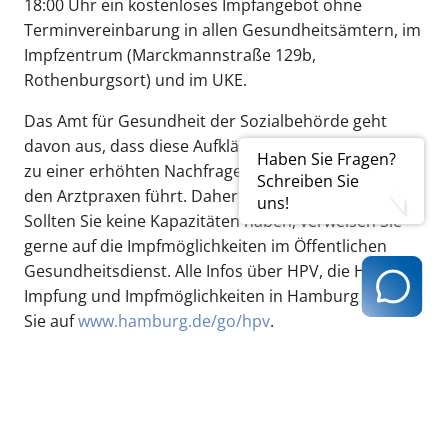
18:00 Uhr ein kostenloses Impfangebot ohne
Terminvereinbarung in allen Gesundheitsämtern, im
Impfzentrum (Marckmannstraße 129b,
Rothenburgsort) und im UKE.
Das Amt für Gesundheit der Sozialbehörde geht
davon aus, dass diese Aufklärungskampagne auch
Haben Sie Fragen?
zu einer erhöhten Nachfrage nach HPV-Impfungen in
Schreiben Sie
den Arztpraxen führt. Daher die Bitte:
Impfen Sie mit!
uns!
Sollten Sie keine Kapazitäten haben, verweisen Sie
gerne auf die Impfmöglichkeiten im Öffentlichen
Gesundheitsdienst. Alle Infos über HPV, die HPV
Impfung und Impfmöglichkeiten in Hamburg finden
Sie auf
www.hamburg.de/go/hpv
.
zurück zur Übersicht