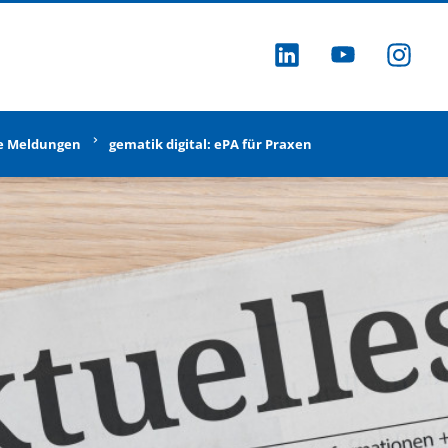
ZU LINKEDI
ZU YOU
ZU
e Meldungen
gematik digital: ePA für Praxen