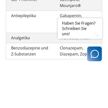
Mounjaro®
Antiepileptika
Gabapentin,
Pregabalin,
Haben Sie Fragen?
Rivotril®
Schreiben Sie
uns!
Analgetika
Tramadol, Tilidin
Benzodiazepine und
Clonazepam,
Z-Substanzen
Diazepam, Zopiclon
zurück zur Übersicht