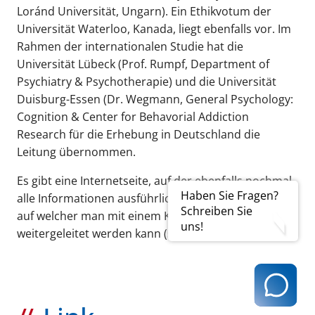
Loránd Universität, Ungarn). Ein Ethikvotum der
Universität Waterloo, Kanada, liegt ebenfalls vor. Im
Rahmen der internationalen Studie hat die
Universität Lübeck (Prof. Rumpf, Department of
Psychiatry & Psychotherapie) und die Universität
Duisburg-Essen (Dr. Wegmann, General Psychology:
Cognition & Center for Behavorial Addiction
Research für die Erhebung in Deutschland die
Leitung übernommen.
Es gibt eine Internetseite, auf der ebenfalls nochmal
Haben Sie Fragen?
alle Informationen ausführlich zu finden sind, und
Schreiben Sie
auf welcher man mit einem Klick zur die Studie
uns!
weitergeleitet werden kann (siehe Link anbei unten).