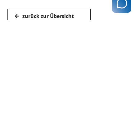
zurück zur Übersicht
Kassenärztliche Vereinigung Hamburg
040 / 22 802 - 0
kontakt@kvhh.de
Postfach 76 06 20
22056 Hamburg
Humboldtstraße 56
22083 Hamburg
Datenschutzhinweis
Impressum
Haftungsausschluss