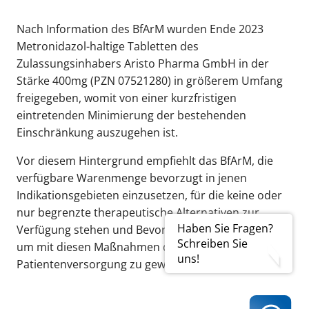
Nach Information des BfArM wurden Ende 2023
Metronidazol-haltige Tabletten des
Zulassungsinhabers Aristo Pharma GmbH in der
Stärke 400mg (PZN 07521280) in größerem Umfang
freigegeben, womit von einer kurzfristigen
eintretenden Minimierung der bestehenden
Einschränkung auszugehen ist.
Vor diesem Hintergrund empfiehlt das BfArM, die
verfügbare Warenmenge bevorzugt in jenen
Indikationsgebieten einzusetzen, für die keine oder
nur begrenzte therapeutische Alternativen zur
Haben Sie Fragen?
Verfügung stehen und Bevorratung zu vermeiden,
Schreiben Sie
um mit diesen Maßnahmen die größtmögliche
uns!
Patientenversorgung zu gewährleisten.