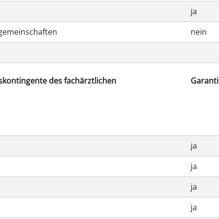
ja
rgemeinschaften
nein
kontingente des fachärztlichen
Garant
ja
n
ja
ja
ja