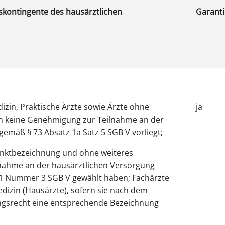
“ werden, sodass auch die Sicherheitsabschläge höher anges
skontingente des hausärztlichen
Garant
 der Koalitionsvertrag zwischen SPD, BÜNDNIS 90/DIE GRÜNEN und FDP für di
Budgetierung im hausärztlichen Versorgungsbereich vor, sodass die KVH en
chmelzen.
izin, Praktische Ärzte sowie Ärzte ohne
ja
n keine Genehmigung zur Teilnahme an der
gemäß § 73 Absatz 1a Satz 5 SGB V vorliegt;
unktbezeichnung und ohne weiteres
lnahme an der hausärztlichen Versorgung
 1 Nummer 3 SGB V gewählt haben; Fachärzte
dizin (Hausärzte), sofern sie nach dem
ngsrecht eine entsprechende Bezeichnung