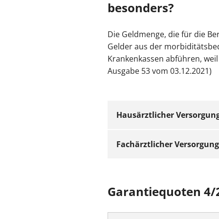
besonders?
Die Geldmenge, die für die B
Gelder aus der morbiditätsbe
Krankenkassen abführen, weil
Ausgabe 53 vom 03.12.2021)
Hausärztlicher Versorgun
Fachärztlicher Versorgung
Zur Erläuterung der Gara
4/2021 wurden die Konti
Garantiequoten 4/
von Rückstellungen „küns
Hier wurden aufgrund der
erhöht wurde, sodass die 
Dies betrifft die Laborär
der Garantiequote für das