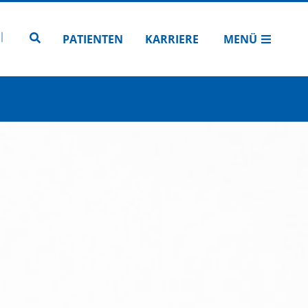
N
TUBE
 INSTAGRAM
Zur Seitensuche
PATIENTEN
KARRIERE
MENÜ