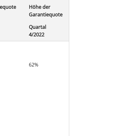
etzt wurden.
iequote
Höhe der
Garantiequote
e Legislaturperiode 2021-2025.
Quartal
tschieden hat, Rückstellungen
4/2022
62%