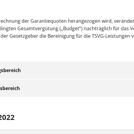
erechnung der Garantiequoten herangezogen wird, verände
dingten Gesamtvergütung („Budget“) nachträglich für das V
 der Gesetzgeber die Bereinigung für die TSVG-Leistungen 
gsbereich
sbereich
ntiequoten müssen wir einen Ausflug in die Vergangenheit 
ngente zwar durch Entnahmen aus dem Honorarausgleichsf
2022
tlich“ erhöht*. Die Honoraranforderung stieg jedoch um me
 Anforderungsveränderungen (Steigerung) die Sicherheitsa
Auszahlungsquote dennoch geringer ausfiel. Da diese die B
zte, die Nuklearmediziner und die Psychotherapeuten.
 Quartal 4/2022 darstellt, musste hinsichtlich der Anford