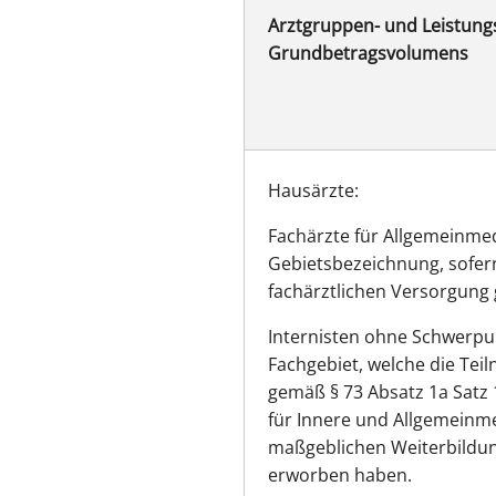
„pessimistisch kalkuliert
Arztgruppen- und Leistung
Grundbetragsvolumens
*Der Grund für die Erhöhung ist
Dieser sieht eine Aufhebung der 
und HAF-Gelder möglichst abzus
Hausärzte:
Fachärzte für Allgemeinmed
Gebietsbezeichnung, sofer
fachärztlichen Versorgung 
Internisten ohne Schwerp
Fachgebiet, welche die Tei
gemäß § 73 Absatz 1a Satz
für Innere und Allgemeinme
maßgeblichen Weiterbildu
erworben haben.