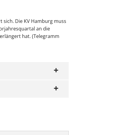
rt sich. Die KV Hamburg muss
orjahresquartal an die
verlängert hat. (Telegramm
unternehmen: Im Quartal
onds sowie Auflösungen
hr als das Kontingent
bschläge höher angesetzt.
asis für die Berechnung
erungsveränderungen