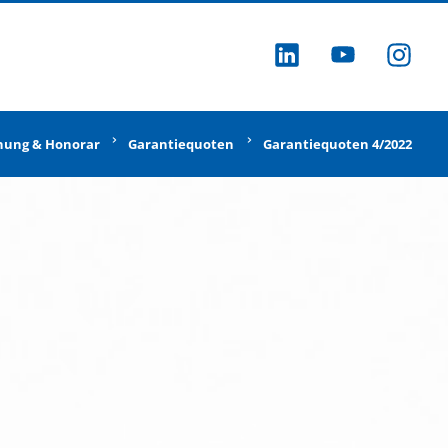
ZU LINKEDI
ZU YOU
ZU
nung & Honorar
Garantiequoten
Garantiequoten 4/2022