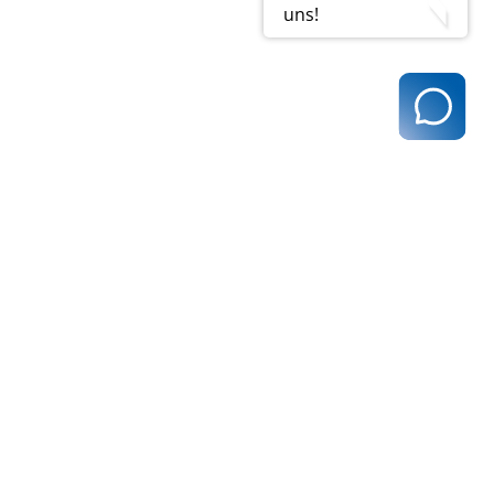
uns!
t@kvhh.de
83 Hamburg