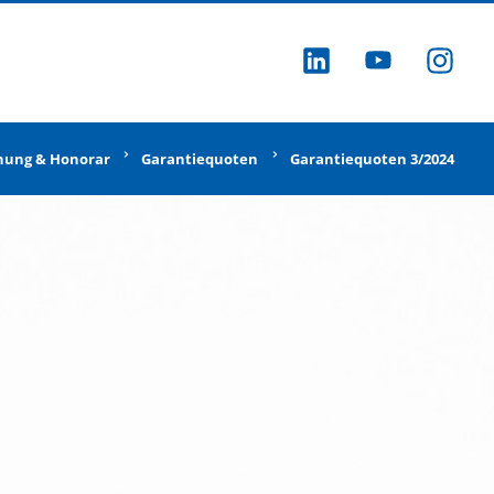
ZU LINKEDI
ZU YOU
ZU
nung & Honorar
Garantiequoten
Garantiequoten 3/2024