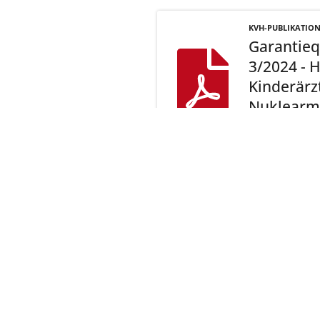
KVH-PUBLIKATIO
Garantieq
3/2024 - 
Kinderärz
Nuklearm
Jetzt ans
Kassenärz
Postfach 7