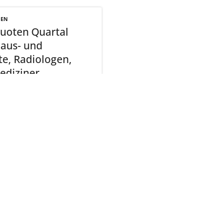
NEN
uoten Quartal
Haus- und
te, Radiologen,
ediziner
ehen (PDF | 8 KB)
tliche Vereinigung Hamburg
040 / 22 802 - 0
kontak
6 06 20
22056 Hamburg
Humboldtstraße 56
220