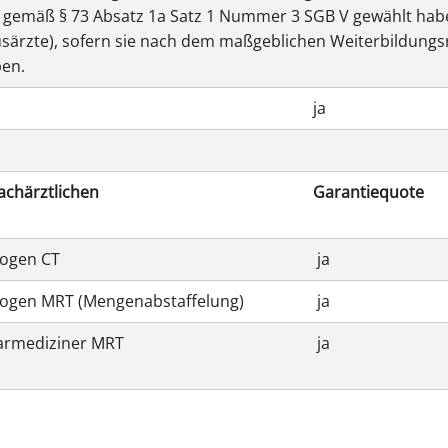
 gemäß § 73 Absatz 1a Satz 1 Nummer 3 SGB V gewählt habe
särzte), sofern sie nach dem maßgeblichen Weiterbildungs
en.
ja
achärztlichen
Garantiequote
logen CT
ja
logen MRT (Mengenabstaffelung)
ja
earmediziner MRT
ja