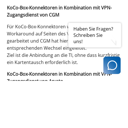
KoCo-Box-Konnektoren in Kombination mit VPN-
Zugangsdienst von CGM
Für KoCo-Box-Konnektoren wird derzeit an einem
Haben Sie Fragen?
Workaround auf Seiten des VPN-Zugangsdienstes
Schreiben Sie
gearbeitet und CGM hat hierfür einen
uns!
entsprechenden Wechsel eingeleitet.
Ziel ist die Anbindung an die TI, ohne dass kurzfristig
ein Kartentausch erforderlich ist.
KoCo-Box-Konnektoren in Kombination mit VPN-
Zugangsdienst von Arvato
Für die sehr geringe Zahl betroffener Einzelfälle aus
der Kombination von KoCo-Box und Arvato werden
parallel alternative Optionen (z. B. Ersatzkarte)
geprüft.
Die Sicherstellung eines aktuellen Konnektor-