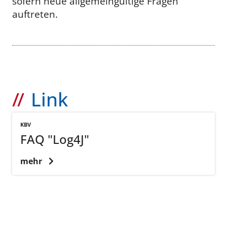
sofern neue allgemeingültige Fragen
auftreten.
Link
KBV
FAQ "Log4J"
mehr