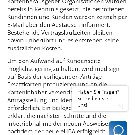
Kartenherausgeber-Organisationen wurden
bereits in Kenntnis gesetzt; die betroffenen
Kundinnen und Kunden werden zeitnah per
E-Mail über den Austausch informiert.
Bestehende Vertragslaufzeiten bleiben
davon unberührt und es entstehen keine
zusätzlichen Kosten.
Um den Aufwand auf Kundenseite
möglichst gering zu halten, wird medisign
auf Basis der vorliegenden Anträge
Ersatzkarten produzieren und an die
Karteninhaber versenden; eine erneute
Haben Sie Fragen?
Schreiben Sie
Antragstellung und Identifizierung sind nicht
uns!
erforderlich. Ein Beileger im Kartenbrief
erklärt die nächsten Schritte und die
Inbetriebnahme der neuen Ausweise. Erst
nachdem der neue eHBA erfolgreich