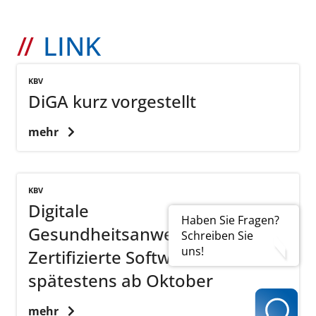
LINK
KBV
DiGA kurz vorgestellt
mehr
KBV
Digitale
Haben Sie Fragen?
Gesundheitsanwendungen:
Schreiben Sie
uns!
Zertifizierte Software
spätestens ab Oktober
mehr