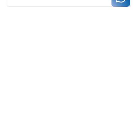
zurück zur Übersicht
Kassenärztliche Vereinigung Hamburg
040 / 22 802 - 0
kontakt@kvhh.de
Postfach 76 06 20