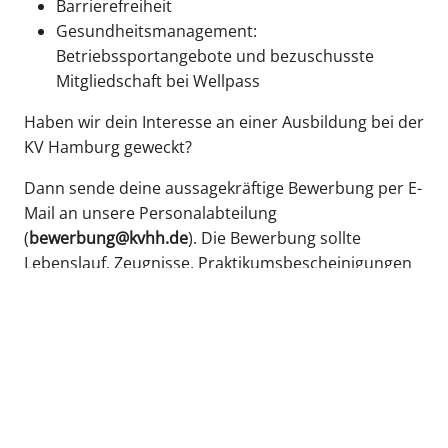
Barrierefreiheit
Gesundheitsmanagement:
Betriebssportangebote und bezuschusste
Mitgliedschaft bei Wellpass
Haben wir dein Interesse an einer Ausbildung bei der
KV Hamburg geweckt?
Dann sende deine aussagekräftige Bewerbung per E-
Mail an unsere Personalabteilung
(
bewerbung@kvhh.de
). Die Bewerbung sollte
Lebenslauf, Zeugnisse, Praktikumsbescheinigungen
und alles, was wir über dich wissen sollten,
enthalten.
Bewerbungen von schwerbehinderten oder ihnen
gleichgestellten Menschen sind erwünscht.
Sobald die Vorauswahl abgeschlossen ist, laden wir
dich zu einem Kennenlerntag ein. Du triffst deine