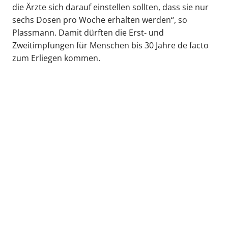
die Ärzte sich darauf einstellen sollten, dass sie nur
sechs Dosen pro Woche erhalten werden“, so
Plassmann. Damit dürften die Erst- und
Zweitimpfungen für Menschen bis 30 Jahre de facto
zum Erliegen kommen.
zurück zur Übersicht
Kassenärztliche Vereinigung Hamburg
040 / 22 802 - 0
kontakt@kvhh.de