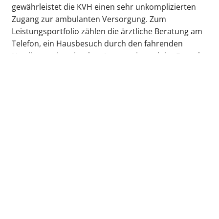
gewährleistet die KVH einen sehr unkomplizierten
Zugang zur ambulanten Versorgung. Zum
Leistungsportfolio zählen die ärztliche Beratung am
Telefon, ein Hausbesuch durch den fahrenden
Notdienst, ein zeitnaher Arzttermin und der Besuch
einer der Notfallpraxen der KVH.
zurück zur Übersicht
Kassenärztliche Vereinigung Hamburg
040 / 22 802 - 0