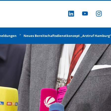
ZU LINKEDI
ZU YOU
ZU
meldungen
Neues Bereitschaftsdienstkonzept „Arztruf Hamburg“ –