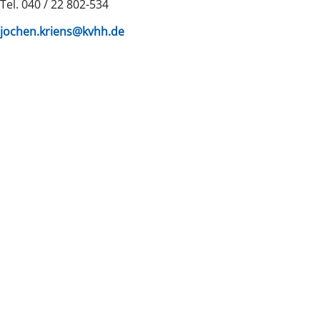
Tel. 040 / 22 802-534
jochen.kriens@kvhh.de
zurück zur Übersicht
Kassenärz
Postfach 7