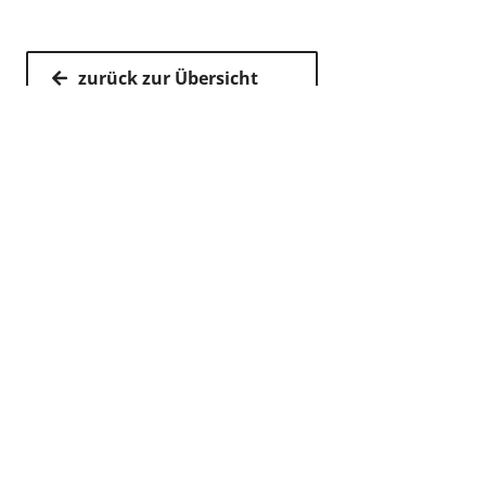
zurück zur Übersicht
Kassenärztliche Vereinigung Hamburg
040 / 22 802 - 0
kontakt@kvhh.de
Postfach 76 06 20
22056 Hamburg
Humboldtstraße 56
22083 Hamburg
Datenschutzhinweis
Impressum
Haftungsausschluss