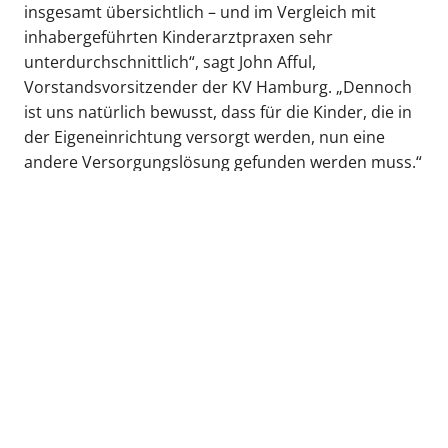
insgesamt übersichtlich – und im Vergleich mit
inhabergeführten Kinderarztpraxen sehr
unterdurchschnittlich“, sagt John Afful,
Vorstandsvorsitzender der KV Hamburg. „Dennoch
ist uns natürlich bewusst, dass für die Kinder, die in
der Eigeneinrichtung versorgt werden, nun eine
andere Versorgungslösung gefunden werden muss.“
Die KV Hamburg werde daher in den nächsten
Monaten die umliegenden kinderärztlichen Praxen
kontaktieren und eine Übernahme der Patient:innen
anbahnen.
zurück zur Übersicht