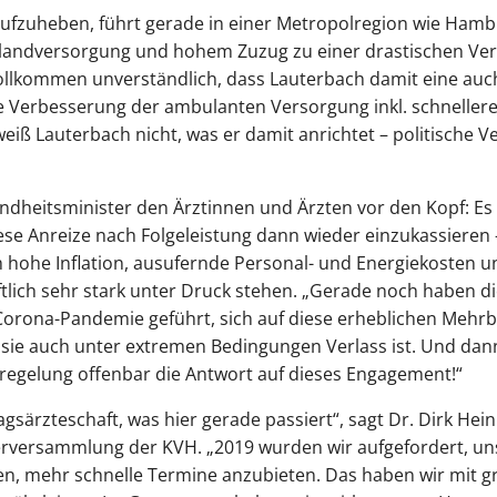
 aufzuheben, führt gerade in einer Metropolregion wie Ham
mlandversorgung und hohem Zuzug zu einer drastischen Ve
 vollkommen unverständlich, dass Lauterbach damit eine auc
erbesserung der ambulanten Versorgung inkl. schnellere
 Lauterbach nicht, was er damit anrichtet – politische Verl
eitsminister den Ärztinnen und Ärzten vor den Kopf: Es se
ese Anreize nach Folgeleistung dann wieder einzukassieren 
h hohe Inflation, ausufernde Personal- und Energiekosten u
lich sehr stark unter Druck stehen. „Gerade noch haben di
Corona-Pandemie geführt, sich auf diese erheblichen Mehrb
 sie auch unter extremen Bedingungen Verlass ist. Und dann
egelung offenbar die Antwort auf dieses Engagement!“
ragsärzteschaft, was hier gerade passiert“, sagt Dr. Dirk He
erversammlung der KVH. „2019 wurden wir aufgefordert, uns
en, mehr schnelle Termine anzubieten. Das haben wir mit