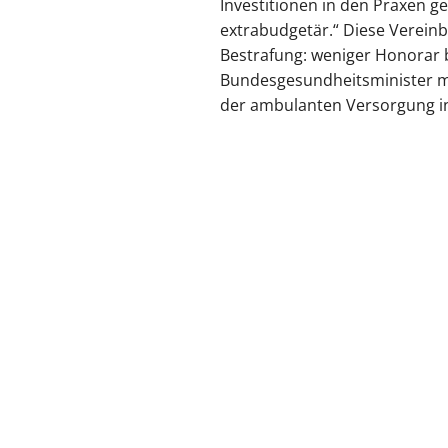
Investitionen in den Praxen ge
extrabudgetär.“ Diese Vereinb
Bestrafung: weniger Honorar b
Bundesgesundheitsminister mu
der ambulanten Versorgung in
zurück zur Übersicht
Kassenärz
Postfach 7