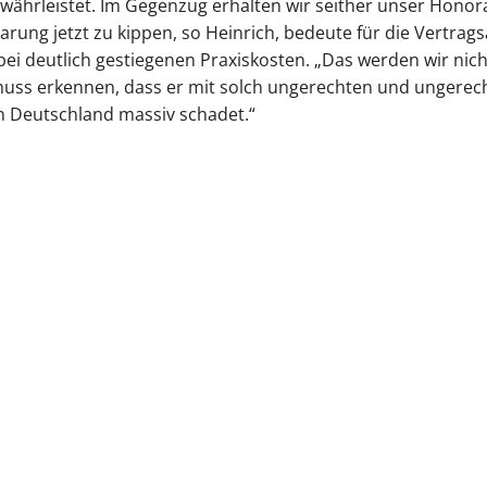
währleistet. Im Gegenzug erhalten wir seither unser Honorar
arung jetzt zu kippen, so Heinrich, bedeute für die Vertrag
ei deutlich gestiegenen Praxiskosten. „Das werden wir nich
ss erkennen, dass er mit solch ungerechten und ungerech
 Deutschland massiv schadet.“
tliche Vereinigung Hamburg
040 / 22 802 - 0
kontak
6 06 20
22056 Hamburg
Humboldtstraße 56
220