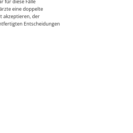
 für diese Fälle
särzte eine doppelte
t akzeptieren, der
tfertigten Entscheidungen
t@kvhh.de
83 Hamburg