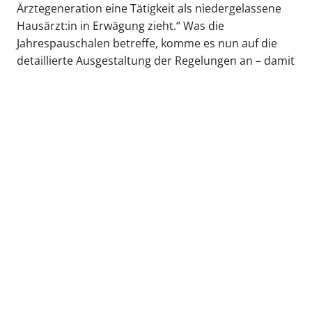
Ärztegeneration eine Tätigkeit als niedergelassene
Hausärzt:in in Erwägung zieht.“ Was die
Jahrespauschalen betreffe, komme es nun auf die
detaillierte Ausgestaltung der Regelungen an – damit
diese sowohl für die Patient:innen als auch für die
Praxen Vorteile mit sich bringen. Wichtig sei jetzt
eine schnelle Umsetzung.
zurück zur Übersicht
Kassenärztliche Vereinigung Hamburg