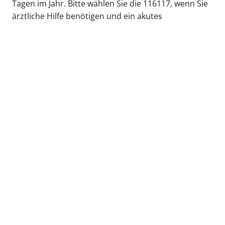
Tagen im Jahr. Bitte wählen Sie die 116117, wenn Sie
ärztliche Hilfe benötigen und ein akutes
medizinisches Problem haben, mit dem Sie
normalerweise eine Hausärztin bzw. einen Hausarzt
aufsuchen würden.
Bei lebensbedrohlichen Notfällen rufen Sie bitte
immer sofort die 112.
Öffnungszeiten der Notfallpraxen und weitere
Informationen erhalten Sie unter
www.arztruf-
hamburg.de
.
zurück zur Übersicht