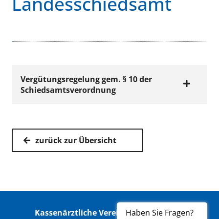
Landesschiedsamt
Vergütungsregelung gem. § 10 der
Schiedsamtsverordnung
VERTRÄGE
zurück zur Übersicht
Vergütungsregelun
g gem. § 10 der
Schiedsamtsverord
nung ab 1. Januar
2014
Haben Sie Fragen?
Kassenärztliche Vereinigung Hamburg
Jetzt ansehen