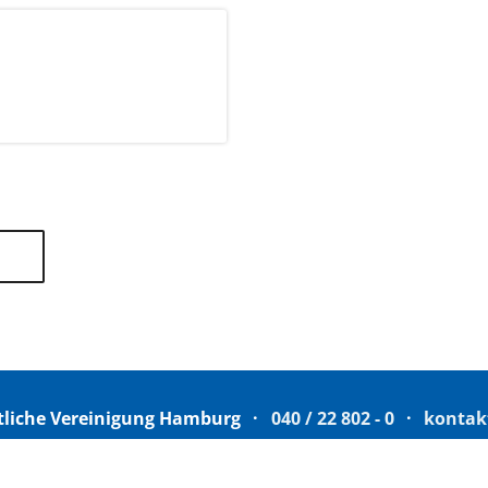
tliche Vereinigung Hamburg
040 / 22 802 - 0
kontak
6 06 20
22056 Hamburg
Humboldtstraße 56
220