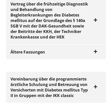
Vertrag über die frühzeitige Diagnostik
und Behandlung von
Begleiterkrankungen des Diabetes
mellitus auf der Grundlage des § 140a
SGB V mit der DAK-Gesundheit sowie
der Beitritte der KKH, der Techniker
Krankenkasse und der HEK
Ältere Fassungen
VERTRÄGE
Vertrag über die
frühzeitige
VERTRÄGE
Diagnostik und
Vertrag über die
Vereinbarung über die programmierte
ärztliche Schulung und Betreuung von
Behandlung von
frühzeitige
Versicherten mit Diabetes mellitus Typ
Begleiterkrankung
Diagnostik und
II in Gruppen mit der IKK classic
en des Diabetes
Behandlung von
mellitus auf der
Begleiterkrankung