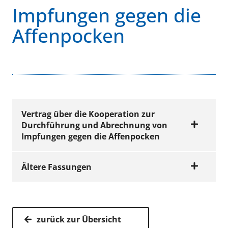
Impfungen gegen die
Affenpocken
Vertrag über die Kooperation zur
Durchführung und Abrechnung von
Impfungen gegen die Affenpocken
Ältere Fassungen
VERTRÄGE
Vertrag über die
Kooperation zur
VERTRÄGE
zurück zur Übersicht
Durchführung und
Vertrag über die