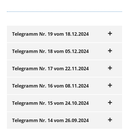
Telegramm Nr. 19 vom 18.12.2024
Telegramm Nr. 18 vom 05.12.2024
In dieser Ausgabe des
Telegramm Nr. 17 vom 22.11.2024
Telegramms finden Sie
In dieser Ausgabe des
folgende Themen:
Telegramm Nr. 16 vom 08.11.2024
Telegramms finden Sie
In dieser Ausgabe des
folgende Themen:
Neue Hybrid-DRGs und neues
Telegramm Nr. 15 vom 24.10.2024
Telegramms finden Sie
Abrechnungsverfahren
In dieser Ausgabe des
Erinnerung: Förderung der
folgende Themen:
Jetzt noch anmelden: Große
Telegramm Nr. 14 vom 26.09.2024
hausärztlichen Versorgung aus dem
Telegramms finden Sie
Diskussionsveranstaltung der KV