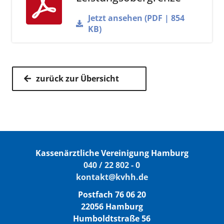
N.N.
E-
Jetzt ansehen (PDF | 854
Mail
KB)
für MVZ:
Lara
040/22
E-
zurück zur Übersicht
Schöning
802 - 344
Mail
Melanie
040/22
E-
Steuerwald
802 - 763
Mail
Stephanie
040/22
E-
Schmidt
802 - 439
Mail
Kassenärztliche Vereinigung Hamburg
040 / 22 802 - 0
Sebastian-B.
040/22
E-
kontakt@kvhh.de
Köhler
802 - 324
Mail
Postfach 76 06 20
Nele
040/22
E-
22056 Hamburg
Riemann
802 - 317
Mail
Humboldtstraße 56