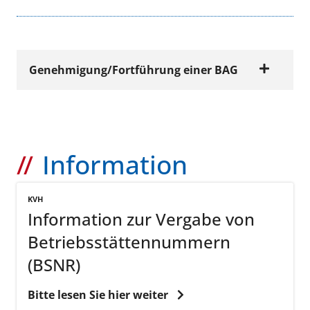
Genehmigung/Fortführung einer BAG
FORMULARE
Antrag auf
Information
Genehmigung/Fort
führung einer BAG
KVH
Jetzt ansehen
Information zur Vergabe von
(PDF | 425 KB)
Betriebsstättennummern
(BSNR)
FORMULARE
Bitte lesen Sie hier weiter
Erklärung der