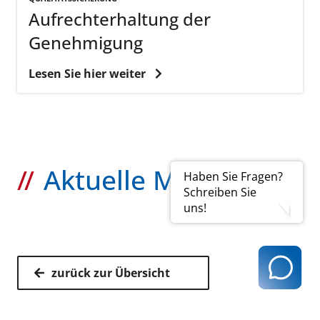
dem vdek
Aufrechterhaltung der
der Knappschaft
Genehmigung
der AOK Rheinland/Hamburg
dem BKK Landesverband
Lesen Sie hier weiter
der IKK classic
Aktuelle Meldungen
Haben Sie Fragen?
Schreiben Sie
uns!
zurück zur Übersicht