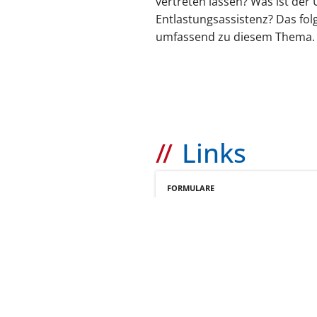
vertreten lassen? Was ist der 
Entlastungsassistenz? Das fol
umfassend zu diesem Thema.
Links
FORMULARE
Vertretung
zum Eintrag