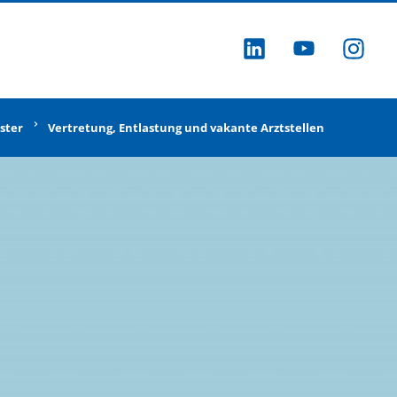
ZU LINKEDI
ZU YOU
ZU
ster
Vertretung, Entlastung und vakante Arztstellen