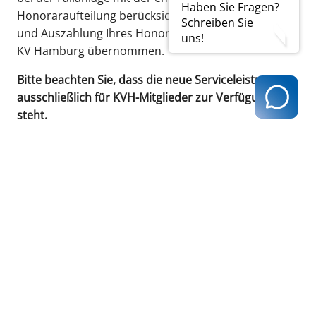
Haben Sie Fragen?
Honoraraufteilung berücksichtigen. Die Aufteilung
Schreiben Sie
und Auszahlung Ihres Honorars wird dann durch die
uns!
KV Hamburg übernommen.
Bitte beachten Sie, dass die neue Serviceleistung
ausschließlich für KVH-Mitglieder zur Verfügung
steht.
FAQ
Übergangslösung für Hybrid-DRG 2026:
Zuschläge für Eingriffe bei Kindern in
den EBM aufgenommen
HDRG-Neuerungen ab 2026