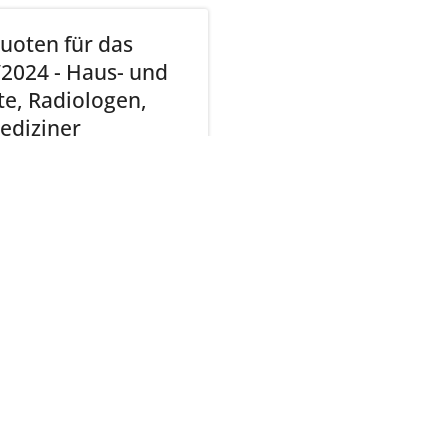
uoten für das
/2024 - Haus- und
te, Radiologen,
ediziner
ehen (PDF | 8 KB)
tliche Vereinigung Hamburg
040 / 22 802 - 0
kontak
6 06 20
22056 Hamburg
Humboldtstraße 56
220