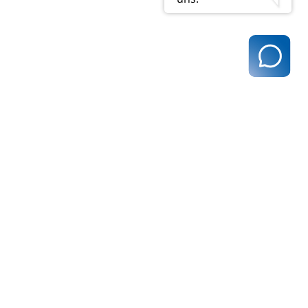
t@kvhh.de
83 Hamburg