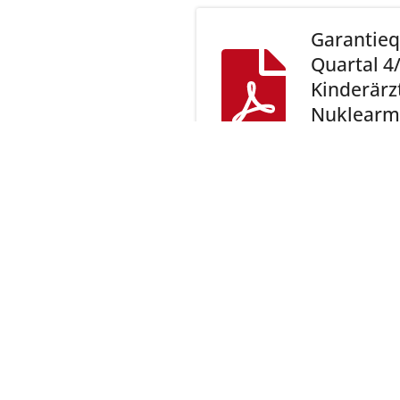
Garantieq
Quartal 4
Kinderärz
Nuklearm
Jetzt ans
Kassenärz
Postfach 7