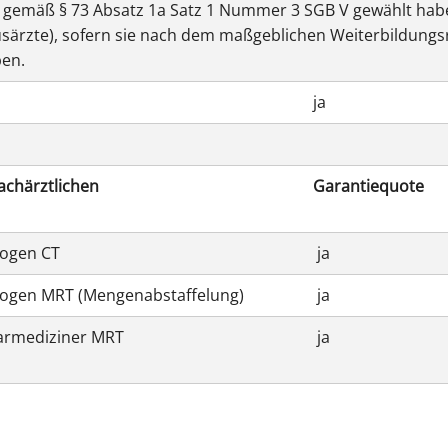
 gemäß § 73 Absatz 1a Satz 1 Nummer 3 SGB V gewählt habe
särzte), sofern sie nach dem maßgeblichen Weiterbildungs
en.
ja
achärztlichen
Garantiequote
logen CT
ja
logen MRT (Mengenabstaffelung)
ja
earmediziner MRT
ja