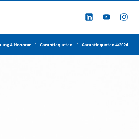
ZU LINKEDI
ZU YOU
ZU
nung & Honorar
Garantiequoten
Garantiequoten 4/2024