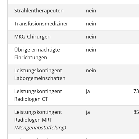
Strahlentherapeuten
nein
Transfusionsmediziner
nein
MKG-Chirurgen
nein
Übrige ermächtigte
nein
Einrichtungen
Leistungskontingent
nein
Laborgemeinschaften
Leistungskontingent
ja
7
Radiologen CT
Leistungskontingent
ja
8
Radiologen MRT
(Mengenabstaffelung)