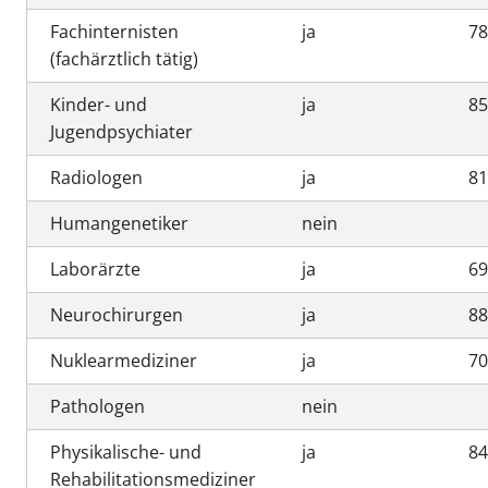
Fachinternisten
ja
7
(fachärztlich tätig)
Kinder- und
ja
8
Jugendpsychiater
Radiologen
ja
8
Humangenetiker
nein
Laborärzte
ja
6
Neurochirurgen
ja
8
Nuklearmediziner
ja
7
Pathologen
nein
Physikalische- und
ja
8
Rehabilitationsmediziner