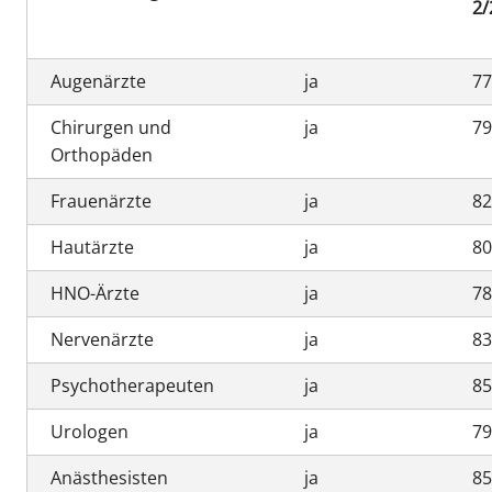
2/
Augenärzte
ja
7
Chirurgen und
ja
7
Orthopäden
Frauenärzte
ja
8
Hautärzte
ja
8
HNO-Ärzte
ja
7
Nervenärzte
ja
8
Psychotherapeuten
ja
8
Urologen
ja
7
Anästhesisten
ja
8