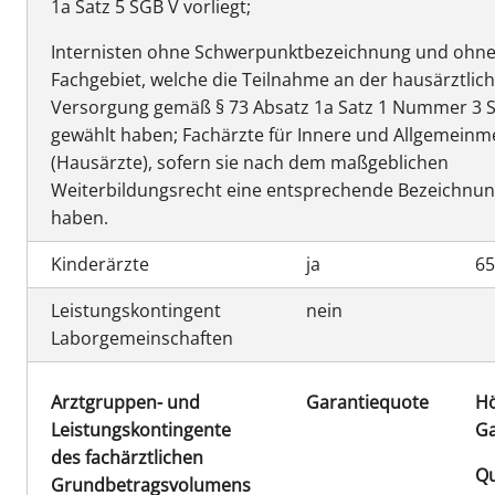
1a Satz 5 SGB V vorliegt;
wurden.
Internisten ohne Schwerpunktbezeichnung und ohne
*Der Grund für die Erhöhung ist der Koalitionsvertrag
Fachgebiet, welche die Teilnahme an der hausärztlic
zwischen SPD, BÜNDNIS 90/DIE GRÜNEN und FDP für die
Versorgung gemäß § 73 Absatz 1a Satz 1 Nummer 3 
Legislaturperiode 2021-2025. Dieser sieht eine Aufhebung
gewählt haben; Fachärzte für Innere und Allgemeinm
der Budgetierung im hausärztlichen Versorgungsbereich
(Hausärzte), sofern sie nach dem maßgeblichen
vor, sodass die KVH entschieden hat, Rückstellungen und
Weiterbildungsrecht eine entsprechende Bezeichnu
haben.
HAF-Gelder möglichst abzuschmelzen.
Kinderärzte
ja
6
Leistungskontingent
nein
Laborgemeinschaften
Arztgruppen- und
Garantiequote
Hö
Leistungskontingente
Ga
des fachärztlichen
Qu
Grundbetragsvolumens