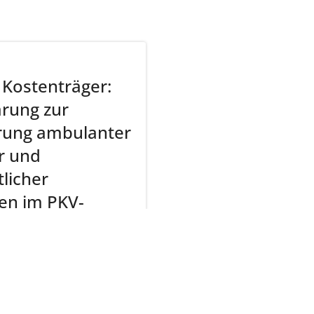
 Kostenträger
:
rung zur
rung ambulanter
er und
tlicher
en im PKV-
f