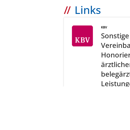
Links
KBV
Sonstige
Vereinba
Honorie
ärztlich
belegärz
Leistung
Basistari
mehr