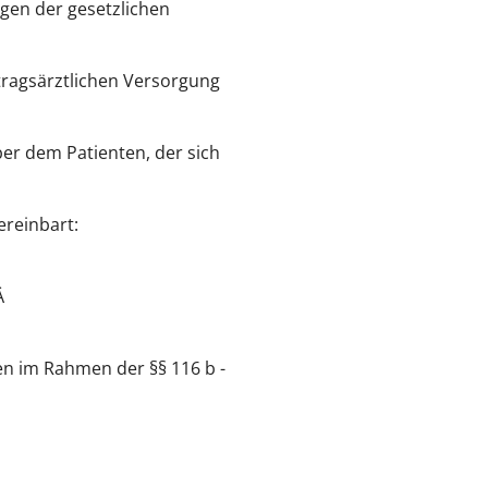
ngen der gesetzlichen
rtragsärztlichen Versorgung
ber dem Patienten, der sich
ereinbart:
Ä
en im Rahmen der §§ 116 b -