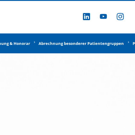
ZU LINKEDI
ZU YOU
ZU
nung & Honorar
Abrechnung besonderer Patientengruppen
P