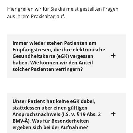
Hier greifen wir für Sie die meist gestellten Fragen
aus Ihrem Praxisaltag auf.
Immer wieder stehen Patienten am
Empfangstresen, die ihre elek­tronische
Gesundheitskarte (eGK) vergessen
haben. Wie können wir den Anteil
solcher Patienten verrin­gern?
Der Patient sollte nach Möglichkeit schon im
Unser Patient hat keine eGK dabei,
stattdessen aber einen gültigen
Vorwege darauf hingewiesen werden, dass
Anspruchsnachweis (i.S. v. § 19 Abs. 2
er am Behandlungstag zwingend einen
BMV-Ä). Was für Besonderheiten
Versicher­tennachweis (eGK oder
ergeben sich bei der Aufnahme?
Anspruchsnachweis gemäß § 19 Abs. 2 BMV-