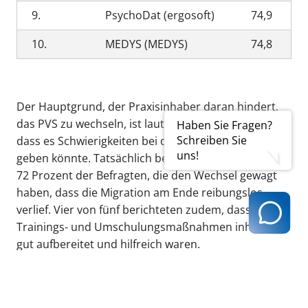
9.
PsychoDat (ergosoft)
74,9
10.
MEDYS (MEDYS)
74,8
Der Hauptgrund, der Praxisinhaber daran hindert,
das PVS zu wechseln, ist laut der Studie die Sorge,
Haben Sie Fragen?
Schreiben Sie
dass es Schwierigkeiten bei der Datenmigration
uns!
geben könnte. Tatsächlich berichteten aber mehr als
72 Prozent der Befragten, die den Wechsel gewagt
haben, dass die Migration am Ende reibungslos
verlief. Vier von fünf berichteten zudem, dass die
Trainings- und Umschulungsmaßnahmen inhaltlich
gut aufbereitet und hilfreich waren.
Wer für seine Praxis eine leistungsfähige Software
sucht oder IT-Prozesse in der Praxis optimieren
möchte, kann laut Zi sein fortlaufendes Monitoring