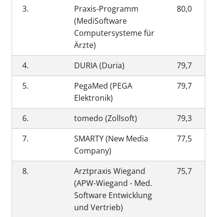
3.
Praxis-Programm
80,0
(MediSoftware
Computersysteme für
Ärzte)
4.
DURIA (Duria)
79,7
5.
PegaMed (PEGA
79,7
Elektronik)
6.
tomedo (Zollsoft)
79,3
7.
SMARTY (New Media
77,5
Company)
8.
Arztpraxis Wiegand
75,7
(APW-Wiegand - Med.
Software Entwicklung
und Vertrieb)